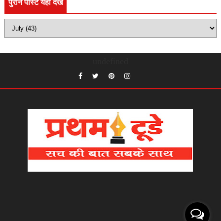
पुराने पोस्ट यहाँ देखे
undefined