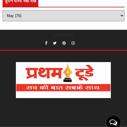
पुराने पोस्ट यहाँ देखे
undefined